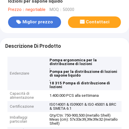
lozioni per sapone liquido
Prezzo：negotiable
MOQ：50000
Miglior prezzo
Contattaci
Descrizione Di Prodotto
Pompa ergonomica per la
distribuzione di lozioni
,
Pompa per la distribuzione di lozioni
Evidenziare
di sapone liquido
,
18 315 Pompa di distribuzione di
lozioni
Capacità di
1.400.000 PCS alla settimana
alimentazione
ISO14001 & IS09001 & ISO 45001 & BRC
Certificazione
& SMETA 6.1
Qty/Ctn: 750-900,500 (metallo Shell)
Imballaggi
Meas (cm): 57x33x39,39x39x32 (metallo
particolari
Shell)