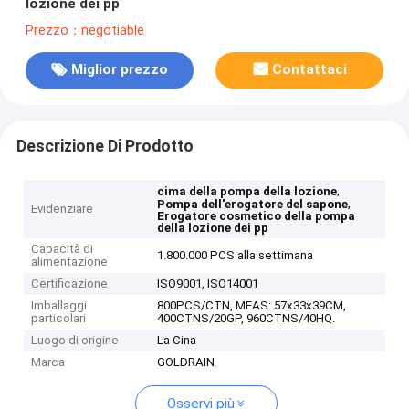
lozione dei pp
Prezzo：negotiable
Miglior prezzo
Contattaci
Descrizione Di Prodotto
,
cima della pompa della lozione
,
Pompa dell'erogatore del sapone
Evidenziare
Erogatore cosmetico della pompa
della lozione dei pp
Capacità di
1.800.000 PCS alla settimana
alimentazione
Certificazione
ISO9001, ISO14001
Imballaggi
800PCS/CTN, MEAS: 57x33x39CM,
particolari
400CTNS/20GP, 960CTNS/40HQ.
Luogo di origine
La Cina
Marca
GOLDRAIN
Osservi più