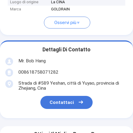
Luogo di origine
La CINA
Marca
GOLDRAIN
Osservi più
Dettagli Di Contatto
Mr. Bob Hang
008618758071282
Strada di #589 Yeshan, città di Yuyao, provincia di
Zhejiang, Cina
Contattaci