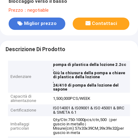
bloccaggio verso il basso
Prezzo：negotiable
Miglior prezzo
Contattaci
Descrizione Di Prodotto
pompa di plastica della lozione 2.2cc
,
Giù la chiusura della pompa a chiave
Evidenziare
di plastica della lozione
,
24/410 di pompa della lozione del
sapone
Capacità di
1,500,000PCS/WEEK
alimentazione
ISO14001 & IS09001 & ISO 45001 & BRC
Certificazione
& SMETA 6.1
Qty/Ctn:750-1000pcs/ctn,500（per
Imballaggi
guscio in metallo）
particolari
Misure(cm):57x33x39CM,39x39x32(per
guscio in meta