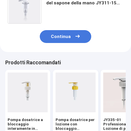
del sapone della mano JY311-15
con la primavera d'acciaio, pompe
senz'aria per i cosmetici
Continua
Prodotti Raccomandati
Pompa dosatrice a
Pompa dosatrice per
JY335-01
bloccaggio
lozione con
Professionale
interamente in
bloccaggio
Lozione di pla