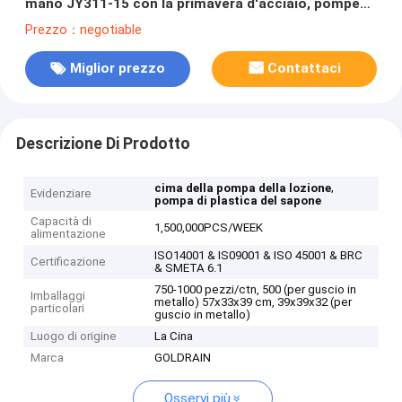
mano JY311-15 con la primavera d'acciaio, pompe
senz'aria per i cosmetici
Prezzo：negotiable
Miglior prezzo
Contattaci
Descrizione Di Prodotto
,
cima della pompa della lozione
Evidenziare
pompa di plastica del sapone
Capacità di
1,500,000PCS/WEEK
alimentazione
ISO14001 & IS09001 & ISO 45001 & BRC
Certificazione
& SMETA 6.1
750-1000 pezzi/ctn, 500 (per guscio in
Imballaggi
metallo) 57x33x39 cm, 39x39x32 (per
particolari
guscio in metallo)
Luogo di origine
La Cina
Marca
GOLDRAIN
Osservi più