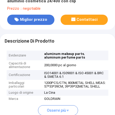
alluminio cosmetica 24/400 con clip
Prezzo：negotiable
Miglior prezzo
Contattaci
Descrizione Di Prodotto
,
aluminum makeup parts
Evidenziare
aluminum perfume parts
Capacità di
200,0000 pc al giorno
alimentazione
ISO14001 & IS09001 & ISO 45001 & BRC
Certificazione
& SMETA 6.1
Imballaggi
1200PCS/CTN, 800METAL SHELL MEAS:
particolari
57*33*39CM, 39*39*32METAL SHELL
Luogo di origine
La Cina
Marca
GOLDRAIN
Osservi più