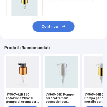
cosmetica 24/400 con clip
Continua
Prodotti Raccomandati
JY507-02B 360
JY505-04D Pompe
JY505-04E 24
rotazione 20/410
per trattamenti
Pompa per cre
pompa di crema per
cosmetici con
metallo per
il trattamento dei
pompa per crema in
trattamento