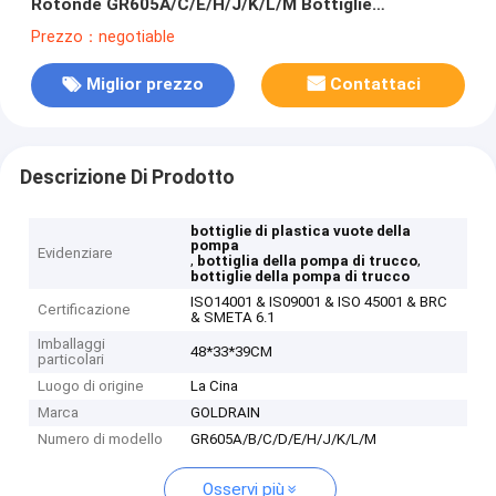
Rotonde GR605A/C/E/H/J/K/L/M Bottiglie
cosmetiche vuote
Prezzo：negotiable
Miglior prezzo
Contattaci
Descrizione Di Prodotto
bottiglie di plastica vuote della
pompa
Evidenziare
,
,
bottiglia della pompa di trucco
bottiglie della pompa di trucco
ISO14001 & IS09001 & ISO 45001 & BRC
Certificazione
& SMETA 6.1
Imballaggi
48*33*39CM
particolari
Luogo di origine
La Cina
Marca
GOLDRAIN
Numero di modello
GR605A/B/C/D/E/H/J/K/L/M
Osservi più