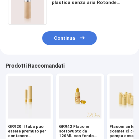
plastica senza aria Rotonde
GR605A/C/E/H/J/K/L/M Bottiglie
cosmetiche vuote
Continua
Prodotti Raccomandati
GR920 Il tubo può
GR942 Flacone
Flaconi airless
essere premuto per
sottovuoto da
cosmetici con
contenere
120ML con fondo
pompa dosatri