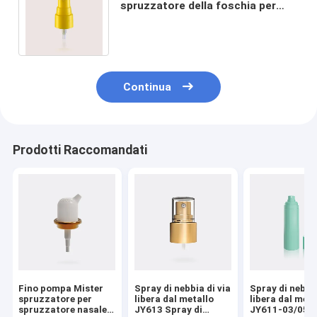
spruzzatore della foschia per
cura personale in JY601-05C
multicolore 20/410
Continua
Prodotti Raccomandati
Fino pompa Mister
Spray di nebbia di via
Spray di nebbia
spruzzatore per
libera dal metallo
libera dal meta
spruzzatore nasale
JY613 Spray di
JY611-03/05 