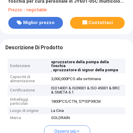
foschia per cura personale in JY601-05C multicolore
20/410
Prezzo：negotiable
Miglior prezzo
Contattaci
Descrizione Di Prodotto
spruzzatore della pompa della
Evidenziare
foschia
,
spruzzatore di signor della pompa
Capacità di
3,000,000PCS alla settimana
alimentazione
ISO14001 & IS09001 & ISO 45001 & BRC
Certificazione
& SMETA 6.1
Imballaggi
1800PCS/CTN, 57*33*39CM
particolari
Luogo di origine
La Cina
Marca
GOLDRAIN
Osservi più